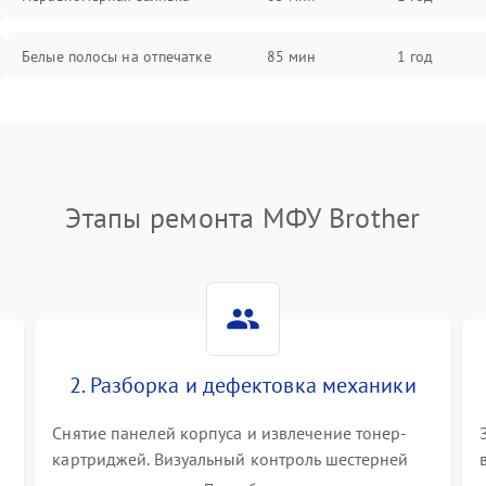
Белые полосы на отпечатке
85 мин
1 год
Чёрный фон на листе
85 мин
1 год
Этапы ремонта МФУ Brother
2. Разборка и дефектовка механики
Снятие панелей корпуса и извлечение тонер-
картриджей. Визуальный контроль шестерней
.
редуктора, роликов захвата, термопленки и