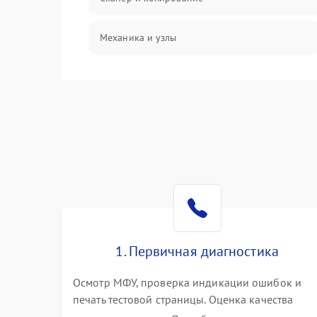
Механика и узлы
Программные сбои
Подключение и интерфейсы
Дисплей и органы управления
Изображение
Проблемы с механикой
1. Первичная диагностика
Питание и запуск
Осмотр МФУ, проверка индикации ошибок и
печать тестовой страницы. Оценка качества
захвата бумаги и работы сканирующей линейки