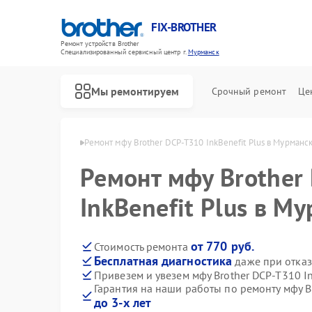
FIX-BROTHER
Ремонт устройств Brother
Специализированный cервисный центр г.
Мурманск
Мы ремонтируем
Срочный ремонт
Це
Brother в Мурманске
Ремонт мфу Brother DCP-T310 InkBenefit Plus в Мурманс
Ремонт мфу Brother
InkBenefit Plus в М
от 770 руб.
Стоимость ремонта
Бесплатная диагностика
даже при отказ
Ремонт распошивальных машин Brother
Ремонт швейных машинок Brother
Ремонт вышивальных машин Brother
Привезем и увезем мфу Brother DCP-T310 In
Гарантия на наши работы по ремонту мфу Br
до 3-х лет