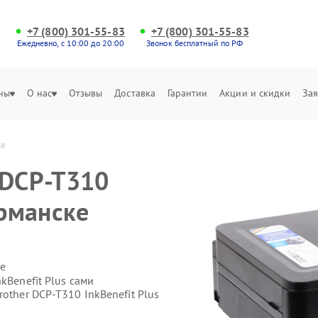
+7 (800) 301-55-83
+7 (800) 301-55-83
Ежедневно, с 10:00 до 20:00
Звонок бесплатный по РФ
ны
О нас
Отзывы
Доставка
Гарантии
Акции и скидки
Зая
ке
 DCP-T310
урманске
е
kBenefit Plus сами
other DCP-T310 InkBenefit Plus