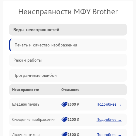
Неисправности МФУ Brother
Виды неисправностей
Печать и качество изображения
Режим работы
Программные ошибки
Неисправности
Стоимость
Картриджи и расходники
Бледная печать
2500 ₽
Подробнее →
Сканер и копирование
Смещение изображения
2200 ₽
Подробнее →
Механика и узлы
Двоение текста
2500 ₽
Подробнее →
Программные сбои