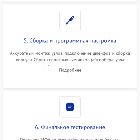
5. Сборка и программная настройка
Аккуратный монтаж узлов, подключение шлейфов и сборка
корпуса. Сброс сервисных счетчиков (абсорбера, узла
закрепления), обновление прошивки и программная
Подробнее
калибровка цветопередачи и позиционирования сканера.
6. Финальное тестирование
Проверка МФУ во всех рабочих режимах (печать,