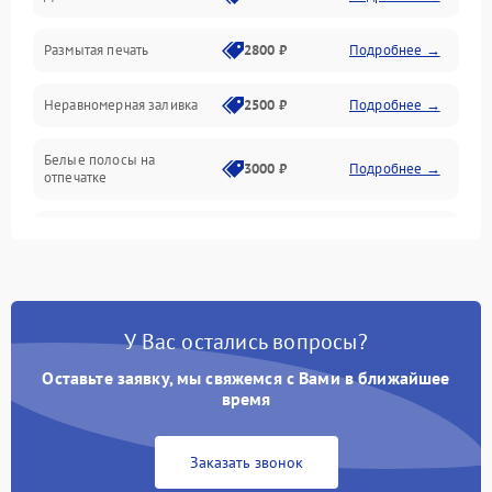
Размытая печать
2800 ₽
Подробнее →
Подключение и интерфейсы
Неравномерная заливка
2500 ₽
Подробнее →
Дисплей и органы управления
Белые полосы на
Изображение
3000 ₽
Подробнее →
отпечатке
Проблемы с механикой
Чёрный фон на листе
3500 ₽
Подробнее →
Питание и запуск
У Вас остались вопросы?
Оставьте заявку, мы свяжемся с Вами в ближайшее
время
Заказать звонок