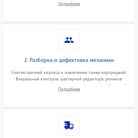
Подробнее
дефектах изображения или посторонних шумах при работе.
2. Разборка и дефектовка механики
Снятие панелей корпуса и извлечение тонер-картриджей.
Визуальный контроль шестерней редуктора, роликов
захвата, термопленки и прижимного вала в печи (фьюзере).
Подробнее
Проверка оптики сканера на загрязнения.