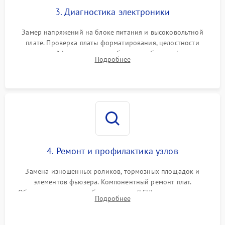
3. Диагностика электроники
Замер напряжений на блоке питания и высоковольтной
плате. Проверка платы форматирования, целостности
плоских шлейфов сканера и работоспособности флажков и
Подробнее
оптопар (датчиков прохождения бумаги).
4. Ремонт и профилактика узлов
Замена изношенных роликов, тормозных площадок и
элементов фьюзера. Компонентный ремонт плат.
Обязательная очистка блока лазера (LSU), зеркал и тракта
Подробнее
печати от просыпанного тонера и бумажной пыли.