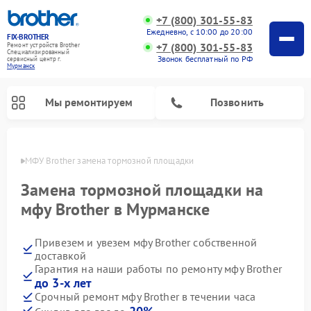
+7 (800) 301-55-83
Ежедневно, с 10:00 до 20:00
FIX-BROTHER
+7 (800) 301-55-83
Ремонт устройств Brother
Специализированный
Звонок бесплатный по РФ
cервисный центр г.
Мурманск
Мы ремонтируем
Позвонить
анске
МФУ Brother замена тормозной площадки
Замена тормозной площадки на
мфу Brother в Мурманске
Привезем и увезем мфу Brother собственной
Ремонт распошивальных машин Brother
Ремонт швейных машинок Brother
Ремонт вышивальных машин Brother
доставкой
Гарантия на наши работы по ремонту мфу Brother
до 3-х лет
Срочный ремонт мфу Brother в течении часа