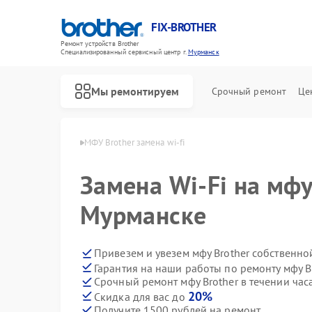
FIX-BROTHER
Ремонт устройств Brother
Специализированный cервисный центр г.
Мурманск
Мы ремонтируем
Срочный ремонт
Це
Brother в Мурманске
МФУ Brother замена wi-fi
Замена Wi-Fi на мфу
Мурманске
Привезем и увезем мфу Brother собственно
Гарантия на наши работы по ремонту мфу B
Ремонт распошивальных машин Brother
Ремонт швейных машинок Brother
Ремонт вышивальных машин Brother
Срочный ремонт мфу Brother в течении час
20%
Скидка для вас до
Получите 1500 рублей на ремонт