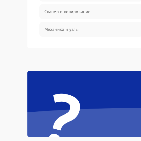
Сканер и копирование
Механика и узлы
Программные сбои
Подключение и интерфейсы
?
Дисплей и органы управления
Изображение
Проблемы с механикой
Питание и запуск