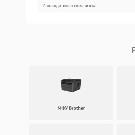
Игловодитель и механизмы
Ножи и обрезка
Шпульки, нити и заправка
Управление и работа
МФУ Brother