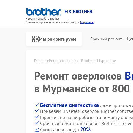
FIX-BROTHER
Ремонт устройств Brother
Специализированный cервисный центр г.
Мурманск
Мы ремонтируем
Срочный ремонт
Це
Главная
Ремонт оверлоков Brother в Мурманске
Ремонт оверлоков
B
в Мурманске от 800 
Бесплатная диагностика
даже при отказ
Привезем и увезем оверлок Brother собств
Ремонт распошивальных машин Brother
Ремонт швейных машинок Brother
Ремонт вышивальных машин Brother
Гарантия на наши работы по ремонту овер
Срочный ремонт оверлоков Brother в течен
20%
Скидка для вас до