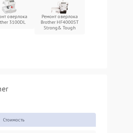
онт оверлока
Ремонт оверлока
ther 3100DL
Brother HF4000ST
Strong& Tough
her
Стоимость