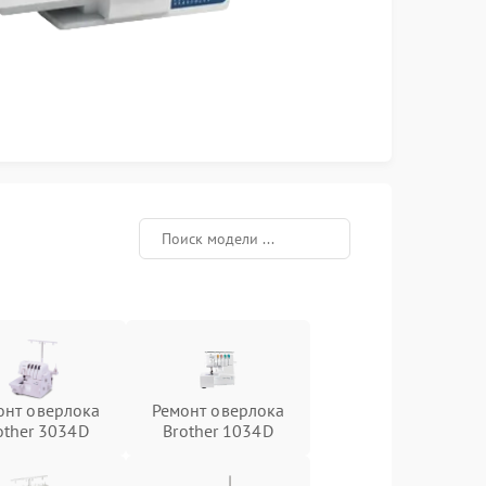
онт оверлока
Ремонт оверлока
other 3034D
Brother 1034D