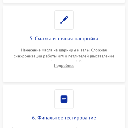
5. Смазка и точная настройка
Нанесение масла на шарниры и валы. Сложная
синхронизация работы игл и петлителей (выставление
зазоров до сотых долей миллиметра). Регулировка прижима
Подробнее
ножей, ширины обметки и хода дифференциального
транспортера.
6. Финальное тестирование