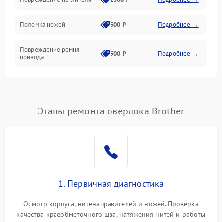
Управление и работа
Поломка ножей
500 ₽
Подробнее →
Повреждение ремня
500 ₽
Подробнее →
привода
Поломка системы смазки
1000 ₽
Подробнее →
Неисправность системы
Этапы ремонта оверлока Brother
1500 ₽
Подробнее →
подачи масла
Повреждение корпуса
1000 ₽
Подробнее →
Поломка системы защиты
500 ₽
Подробнее →
от засоров
1. Первичная диагностика
Неисправность системы
500 ₽
Подробнее →
Осмотр корпуса, нитенаправителей и ножей. Проверка
защиты от засоров
качества краеобметочного шва, натяжения нитей и работы