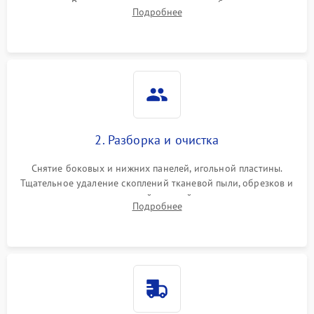
педали. Выявление пропусков стежков, обрывов нити,
Подробнее
заклинивания или тупого среза ткани на тестовом образце.
2. Разборка и очистка
Снятие боковых и нижних панелей, игольной пластины.
Тщательное удаление скоплений тканевой пыли, обрезков и
очесов из зоны петлителей и ножей с помощью жестких
Подробнее
кистей, пинцета и потока сжатого воздуха.