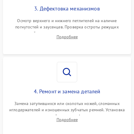
3. Дефектовка механизмов
Осмотр верхнего и нижнего петлителей на наличие
погнутостей и заусенцев. Проверка остроты режущих
кромок ножей, состояния приводного ремня, электромотора
Подробнее
и механизма дифференциальной подачи ткани.
4. Ремонт и замена деталей
Замена затупившихся или сколотых ножей, сломанных
иглодержателей и изношенных зубчатых ремней. Установка
новых петлителей взамен деформированных.
Подробнее
Восстановление контактов в педали и цепях
электропривода.