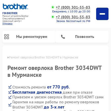
+7 (800) 301-55-83
Ежедневно, с 10:00 до 20:00
FIX-BROTHER
+7 (800) 301-55-83
Ремонт устройств Brother
Специализированный
Звонок бесплатный по РФ
cервисный центр г.
Мурманск
Мы ремонтируем
Позвонить
анске
Ремонт оверлока Brother 3034DWT в Мурманске
Ремонт оверлока Brother 3034DWT
в Мурманске
от 770 руб.
Стоимость ремонта
Ремонт распошивальных машин Brother
Ремонт швейных машинок Brother
Ремонт вышивальных машин Brother
Бесплатная диагностика
даже при отказе
Привезем и увезем оверлок Brother 3034DWT сами
Гарантия на наши работы по ремонту оверлоков
до 3-х лет
Brother 3034DWT