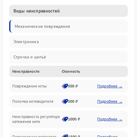
Виды неисправностей
Механические повреждения
Электроника
Строчка и шитьё
Неисправности
Стоимость
Прочие неисправности
Повреждение иглы
500 ₽
Подробнее →
Подача ткани
Поломка нитеводителя
500 ₽
Подробнее →
Игловодитель и механизмы
Неисправность регулятора
Ножи и обрезка
1000 ₽
Подробнее →
натяжения нити
Шпульки, нити и заправка
Повреждение петлителя
1500 ₽
Подробнее →