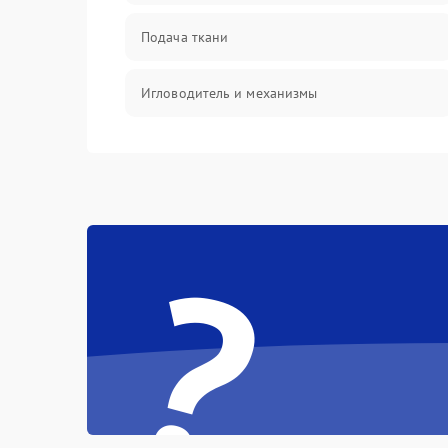
Подача ткани
Игловодитель и механизмы
Ножи и обрезка
Шпульки, нити и заправка
?
Управление и работа