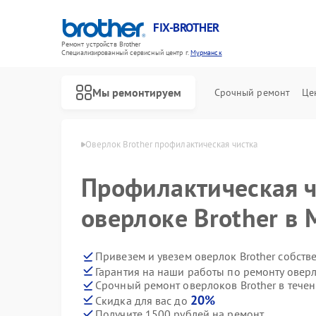
FIX-BROTHER
Ремонт устройств Brother
Специализированный cервисный центр г.
Мурманск
Мы ремонтируем
Срочный ремонт
Це
Brother в Мурманске
Оверлок Brother профилактическая чистка
Профилактическая ч
оверлоке Brother в
Привезем и увезем оверлок Brother собств
Гарантия на наши работы по ремонту овер
Ремонт распошивальных машин Brother
Ремонт швейных машинок Brother
Ремонт вышивальных машин Brother
Срочный ремонт оверлоков Brother в течен
20%
Скидка для вас до
Получите 1500 рублей на ремонт