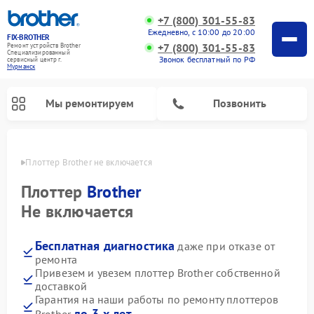
+7 (800) 301-55-83
Ежедневно, с 10:00 до 20:00
FIX-BROTHER
+7 (800) 301-55-83
Ремонт устройств Brother
Специализированный
Звонок бесплатный по РФ
cервисный центр г.
Мурманск
Мы ремонтируем
Позвонить
анске
Плоттер Brother не включается
Плоттер
Brother
Не включается
Бесплатная диагностика
даже при отказе от
Ремонт распошивальных машин Brother
Ремонт швейных машинок Brother
Ремонт вышивальных машин Brother
ремонта
Привезем и увезем плоттер Brother собственной
доставкой
Гарантия на наши работы по ремонту плоттеров
до 3-х лет
Brother