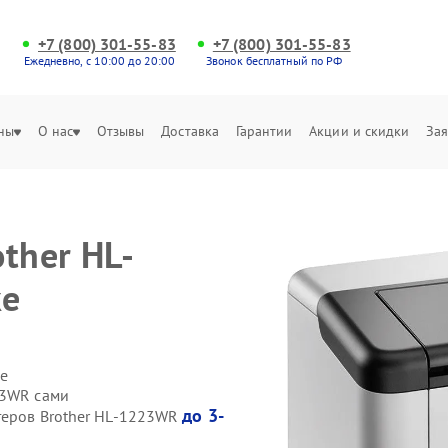
+7 (800) 301-55-83
+7 (800) 301-55-83
Ежедневно, с 10:00 до 20:00
Звонок бесплатный по РФ
ны
О нас
Отзывы
Доставка
Гарантии
Акции и скидки
Зая
ther HL-
ке
е
23WR сами
до 3-
теров Brother HL-1223WR