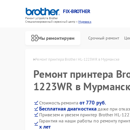
FIX-BROTHER
Ремонт устройств Brother
Специализированный cервисный центр г.
Мурманск
Мы ремонтируем
Срочный ремонт
Це
Brother в Мурманске
Ремонт принтера Brother HL-1223WR в Мурманске
Ремонт принтера Bro
1223WR в Мурманс
от 770 руб.
Стоимость ремонта
Бесплатная диагностика
даже при отказ
Ремонт распошивальных машин Brother
Ремонт швейных машинок Brother
Ремонт вышивальных машин Brother
Привезем и увезем принтер Brother HL-12
Гарантия на наши работы по ремонту прин
х лет