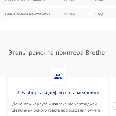
Белые полосы на отпечатке
85 мин
1 год
Чёрный фон на листе
85 мин
1 год
Перекос изображения
80 мин
1 год
Этапы ремонта принтера Brother
2. Разборка и дефектовка механики
Демонтаж корпуса и извлечение картриджей.
Детальный осмотр тракта прохождения бумаги,