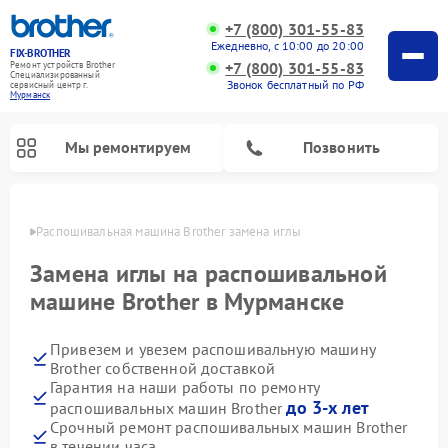
+7 (800) 301-55-83
Ежедневно, с 10:00 до 20:00
FIX-BROTHER
+7 (800) 301-55-83
Ремонт устройств Brother
Специализированный
Звонок бесплатный по РФ
cервисный центр г.
Мурманск
Мы ремонтируем
Позвонить
анске
Распошивальная машина Brother замена иглы
Замена иглы на распошивальной
машине Brother в Мурманске
Привезем и увезем распошивальную машину
Ремонт швейных машинок Brother
Ремонт вышивальных машин Brother
Brother собственной доставкой
Гарантия на наши работы по ремонту
до 3-х лет
распошивальных машин Brother
Срочный ремонт распошивальных машин Brother
в течении часа