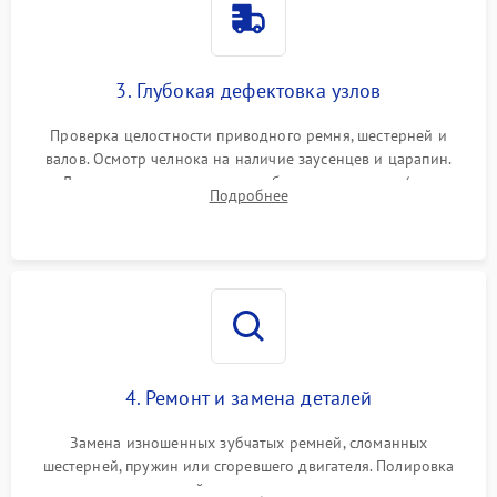
3. Глубокая дефектовка узлов
Проверка целостности приводного ремня, шестерней и
валов. Осмотр челнока на наличие заусенцев и царапин.
Диагностика электромотора, блока управления (для
Подробнее
компьютерных машин), нитевдевателя и механизма
продвижения ткани (зубчатой рейки).
4. Ремонт и замена деталей
Замена изношенных зубчатых ремней, сломанных
шестерней, пружин или сгоревшего двигателя. Полировка
челночного устройства для устранения заусенцев.