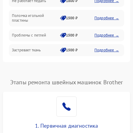
Не работает педаль
1800 ₽
Подробнее →
Шпулька и нижняя нить
Поломка игольной
1500 ₽
Подробнее →
пластины
Оптика
Проблемы с петлей
1500 ₽
Подробнее →
Застревает ткань
1500 ₽
Подробнее →
Сломана игла
1500 ₽
Подробнее →
Не работают кнопки
Этапы ремонта швейных машинок Brother
1300 ₽
Подробнее →
управления
1. Первичная диагностика