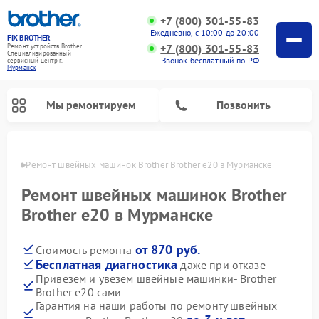
+7 (800) 301-55-83
Ежедневно, с 10:00 до 20:00
FIX-BROTHER
+7 (800) 301-55-83
Ремонт устройств Brother
Специализированный
Звонок бесплатный по РФ
cервисный центр г.
Мурманск
Мы ремонтируем
Позвонить
анске
Ремонт швейных машинок Brother Brother e20 в Мурманске
Ремонт швейных машинок Brother
Brother e20 в Мурманске
от 870 руб.
Стоимость ремонта
Ремонт распошивальных машин Brother
Ремонт вышивальных машин Brother
Бесплатная диагностика
даже при отказе
Привезем и увезем швейные машинки- Brother
Brother e20 сами
Гарантия на наши работы по ремонту швейных