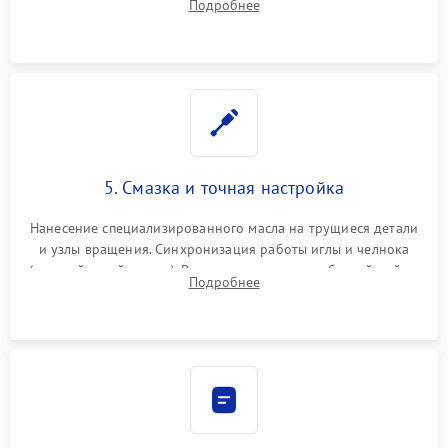
Подробнее
Восстановление контактов в педали и пайка элементов на
плате электронных швейных машин.
5. Смазка и точная настройка
Нанесение специализированного масла на трущиеся детали
и узлы вращения. Синхронизация работы иглы и челнока
(настройка таймингов). Регулировка высоты зубчатой рейки,
Подробнее
центровка игловодителя и калибровка натяжителей верхней
и нижней нити.