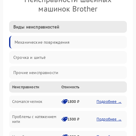
машинок Brother
Виды неисправностей
Механические повреждения
Строчка и шитьё
Прочие неисправности
Неисправности
Стоимость
Электроника
Сломался челнок
1800 ₽
Подробнее →
Управление и электроника
Проблемы с натяжением
Подача ткани
1500 ₽
Подробнее →
нити
Игловодитель и механизмы