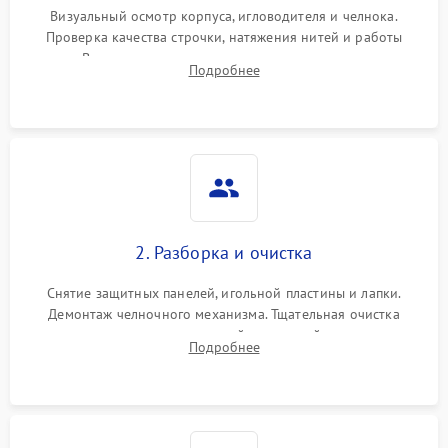
Визуальный осмотр корпуса, игловодителя и челнока.
Проверка качества строчки, натяжения нитей и работы
педали. Выявление посторонних стуков, пропусков стежков,
Подробнее
обрывов нити или заклинивания механизмов на тестовом
лоскуте ткани.
2. Разборка и очистка
Снятие защитных панелей, игольной пластины и лапки.
Демонтаж челночного механизма. Тщательная очистка
внутренних узлов от скопившейся тканевой пыли, очесов,
Подробнее
остатков старой смазки и обрывков нитей с помощью
кистей и сжатого воздуха.