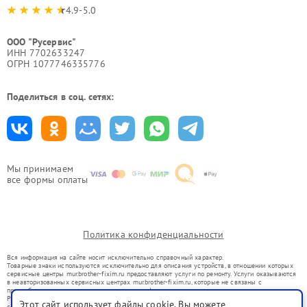
4.9-5.0
ООО "Русервис"
ИНН 7702633247
ОГРН 1077746335776
Поделиться в соц. сетях:
Мы принимаем
все формы оплаты
Политика конфиденциальности
Вся информация на сайте носит исключительно справочный характер.
Товарные знаки используются исключительно для описания устройств, в отношении которых
сервисные центры mur.brother-fixim.ru предоставляют услуги по ремонту. Услуги оказываются
в неавторизованных сервисных центрах mur.brother-fixim.ru, которые не связаны с
правообладателями товарных знаков или их официальными представителями.
Ремонт осуществляется для устройств, уже введенных в гражданский оборот в соответствии
Этот сайт использует файлы cookie. Вы можете
со статьей 1487 ГК РФ.