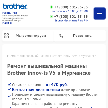
+7 (800) 301-55-83
Ежедневно, с 10:00 до 20:00
FIX-BROTHER
+7 (800) 301-55-83
Ремонт устройств Brother
Специализированный
Звонок бесплатный по РФ
cервисный центр г.
Мурманск
Мы ремонтируем
Позвонить
анске
Ремонт вышивальной машины Brother Innov-is V5 в Мурманске
Ремонт вышивальной машины
Brother Innov-is V5 в Мурманске
от 470 руб.
Стоимость ремонта
Ремонт распошивальных машин Brother
Ремонт швейных машинок Brother
Бесплатная диагностика
даже при отказе
Привезем и увезем вышивальную машину Brother
Innov-is V5 сами
Гарантия на наши работы по ремонту