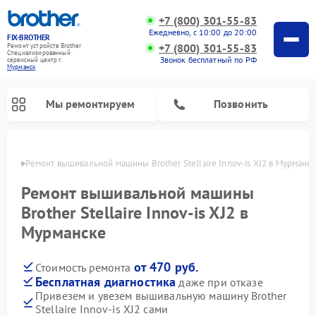
+7 (800) 301-55-83
Ежедневно, с 10:00 до 20:00
FIX-BROTHER
+7 (800) 301-55-83
Ремонт устройств Brother
Специализированный
Звонок бесплатный по РФ
cервисный центр г.
Мурманск
Мы ремонтируем
Позвонить
анске
Ремонт вышивальной машины Brother Stellaire Innov-is XJ2 в Мурманс
Ремонт вышивальной машины
Brother Stellaire Innov-is XJ2 в
Мурманске
Ремонт распошивальных машин Brother
Ремонт швейных машинок Brother
от 470 руб.
Стоимость ремонта
Бесплатная диагностика
даже при отказе
Привезем и увезем вышивальную машину Brother
Stellaire Innov-is XJ2 сами